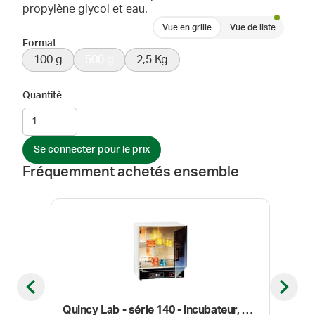
propylène glycol et eau.
Vue en grille
Vue de liste
Format
100 g
500 g
2,5 Kg
Quantité
Se connecter pour le prix
Fréquemment achetés ensemble
Previous slide
Next sl
Quincy Lab - série 140 - incubateur, convection par gravité, 56.6 L