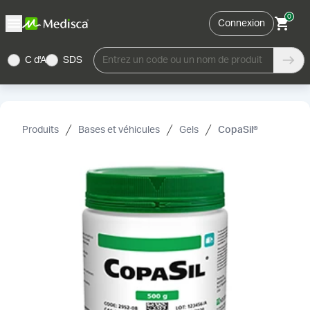
0
Connexion
C d'A
SDS
Entrez un code ou un nom de produit
Produits
Bases et véhicules
Gels
CopaSil®