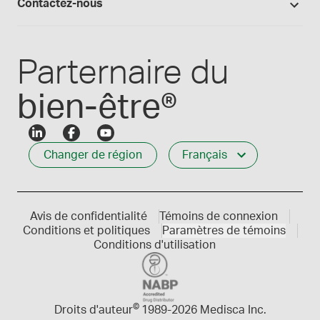
Qui nous servons
Contactez-nous
Connexion des employés
Carrières
Service à la clientèle
Créer mon compte
Communiques de presse
1-800-665-6334
Parternaire du
bien-être®
Changer de région
Français
Avis de confidentialité
Témoins de connexion
Conditions et politiques
Paramètres de témoins
Conditions d'utilisation
©
Droits d'auteur
1989-
2026 Medisca Inc.