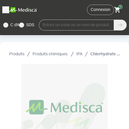
0
Connexion
C d'A
SDS
Entrez un code ou un nom de produit
Produits
Produits chimiques
IPA
Chlorhydrate de prilocaïne, USP