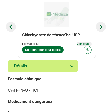
Previous slide
Next sl
Chlorhydrate de tétracaïne, USP
Chlo
Format
:
1 kg
Voir plus
Form
Voir plus
Se connecter pour le prix
Se 
Détails
Formule chimique
C
H
N
O • HCl
1
3
2
0
2
Médicament dangereux