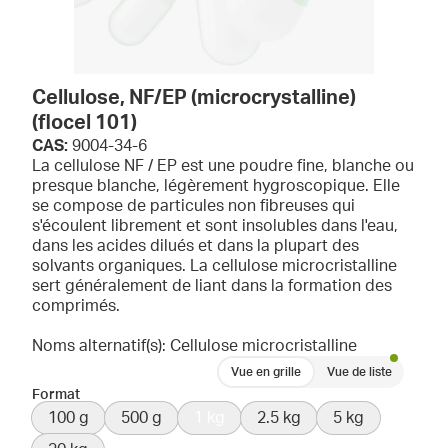
Cellulose, NF/EP (microcrystalline)
(flocel 101)
CAS:
9004-34-6
La cellulose NF / EP est une poudre fine, blanche ou
presque blanche, légèrement hygroscopique. Elle
se compose de particules non fibreuses qui
s'écoulent librement et sont insolubles dans l'eau,
dans les acides dilués et dans la plupart des
solvants organiques. La cellulose microcristalline
sert généralement de liant dans la formation des
comprimés.
Noms alternatif(s): Cellulose microcristalline
Vue en grille
Vue de liste
Format
100 g
500 g
1 kg
2.5 kg
5 kg