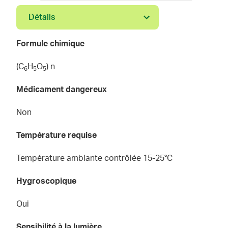
Détails
Formule chimique
(C
H
O
) n
6
5
5
Médicament dangereux
Non
Température requise
Température ambiante contrôlée 15-25°C
Hygroscopique
Oui
Sensibilité à la lumière