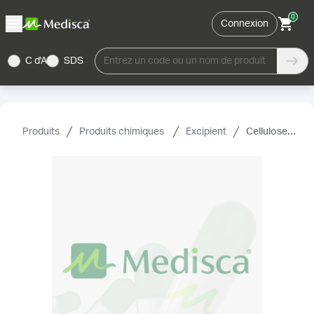
0
Connexion
C d'A
SDS
Entrez un code ou un nom de produit
Produits
Produits chimiques
Excipient
Cellulose, NF/EP (microcrystalline) (flocel 101)