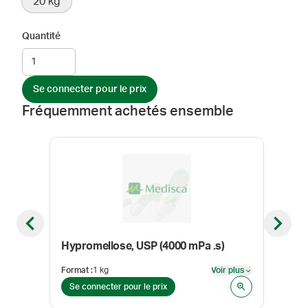
20 kg
Quantité
Se connecter pour le prix
Fréquemment achetés ensemble
NOUV
Previous slide
Next sl
Hypromellose, USP (4000 mPa .s)
Format
:
1 kg
Voir plus
Form
Voir plus
Se connecter pour le prix
Se 