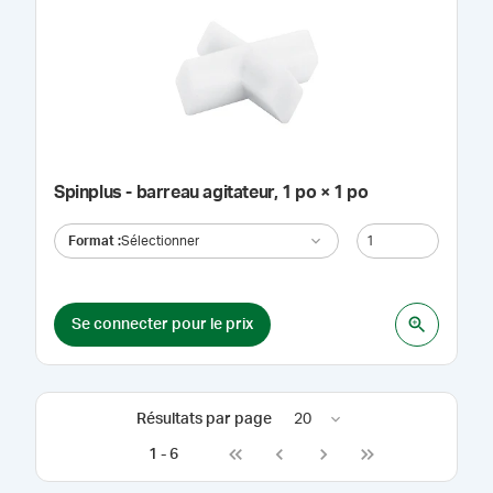
Spinplus - barreau agitateur, 1 po × 1 po
Format
:
Sélectionner
Se connecter pour le prix
Résultats par page
20
1
-
6
Go to first page
Go to previous page
Go to next page
Go to last page