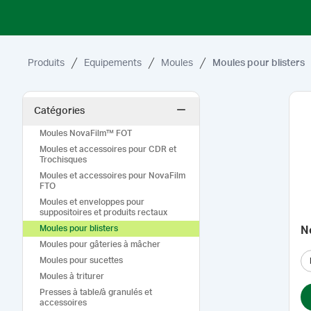
Produits
Equipements
Moules
Moules pour blisters
Catégories
Moules NovaFilm™ FOT
Moules et accessoires pour CDR et
Trochisques
Moules et accessoires pour NovaFilm
FTO
Moules et enveloppes pour
suppositoires et produits rectaux
Moules pour blisters
N
Moules pour gâteries à mâcher
Moules pour sucettes
Moules à triturer
Presses à table/à granulés et
accessoires