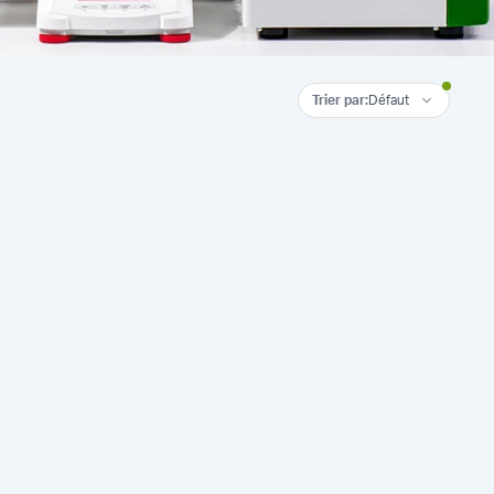
Trier par
:
Défaut