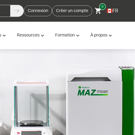
0
FR
Connexion
Créer un compte
s
Ressources
Formation
À propos