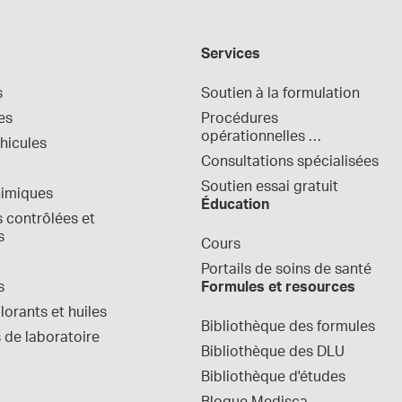
Services
s
Soutien à la formulation
es
Procédures 
opérationnelles 
hicules
normalisées
Consultations spécialisées
Soutien essai gratuit
himiques
Éducation
contrôlées et 
s
Cours
Portails de soins de santé
s
Formules et resources
orants et huiles
Bibliothèque des formules
 de laboratoire
Bibliothèque des DLU
Bibliothèque d'études