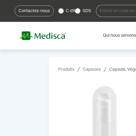
Contactez-nous
C d'A
SDS
Qui nous servons
Produits
Capsules
Capsule, Vég