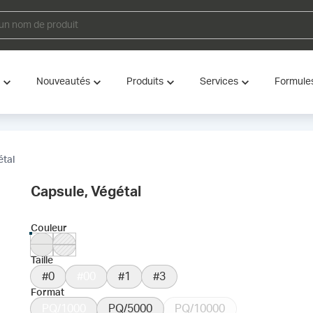
Nouveautés
Produits
Services
Formule
étal
Capsule, Végétal
Couleur
Taille
#0
#00
#1
#3
Format
PQ/1000
PQ/5000
PQ/10000