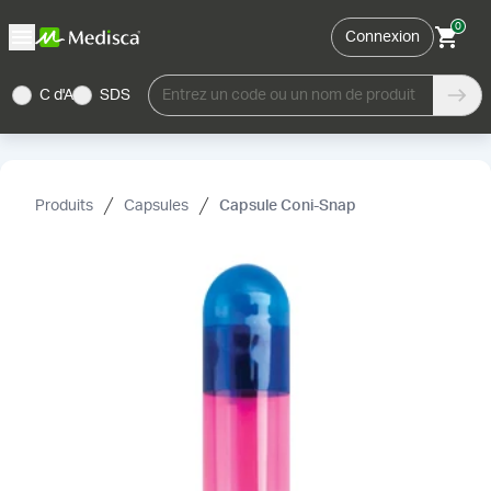
0
Connexion
C d'A
SDS
Entrez un code ou un nom de produit
Produits
Capsules
Capsule Coni-Snap