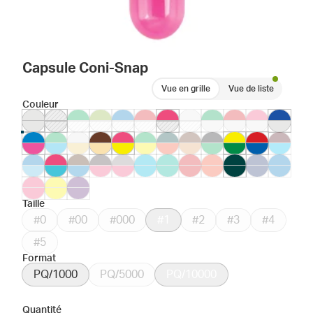
Capsule Coni-Snap
Vue en grille
Vue de liste
Couleur
Taille
#0
#00
#000
#1
#2
#3
#4
#5
Format
PQ/1000
PQ/5000
PQ/10000
Quantité