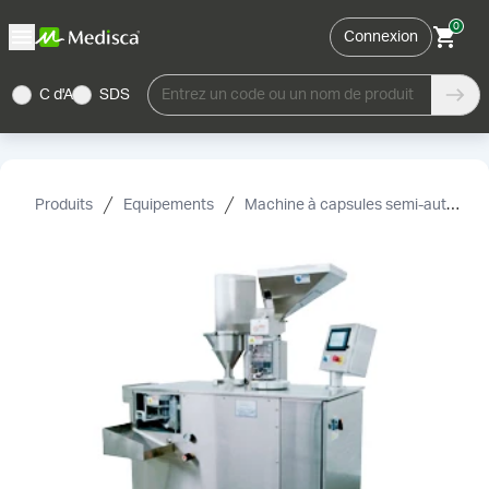
0
Connexion
C d'A
SDS
Entrez un code ou un nom de produit
Produits
Equipements
Machine à capsules semi-automatique et accessoires