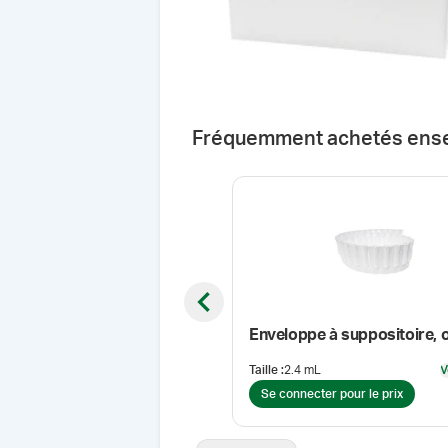
Fréquemment achetés ens
Previous slide
Enveloppe à suppositoire, 
Taille
:
2.4 mL
V
Se connecter pour le prix