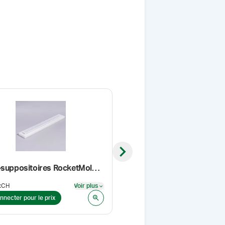
Next slide
Porte-suppositoires RocketMolds™, capacité de 60, avec éclairage à DEL
Propylène glycol, USP
:
CH
Voir plus
Format
:
1 l
Voir plus
nnecter pour le prix
Se connecter pour le prix