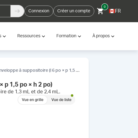
0
FR
Connexion
Créer un compte
s
Ressources
Formation
À propos
oppe à suppositoire (l 6 po × p 1,5 po × h 2 po)
 p 1,5 po × h 2 po)
ire de 1,3 mL et de 2,4 mL.
Vue en grille
Vue de liste