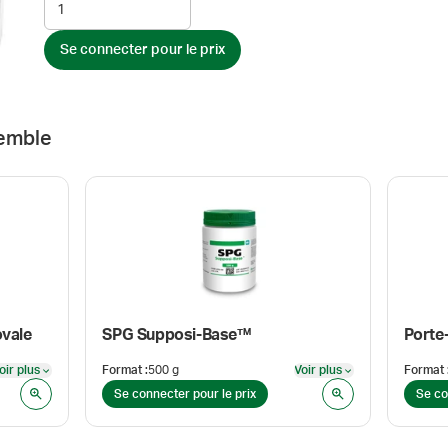
Se connecter pour le prix
emble
ovale
SPG Supposi-Base™
oir plus
Format
:
500 g
Voir plus
Format
Voir plus
Voir plus
Se connecter pour le prix
Se co