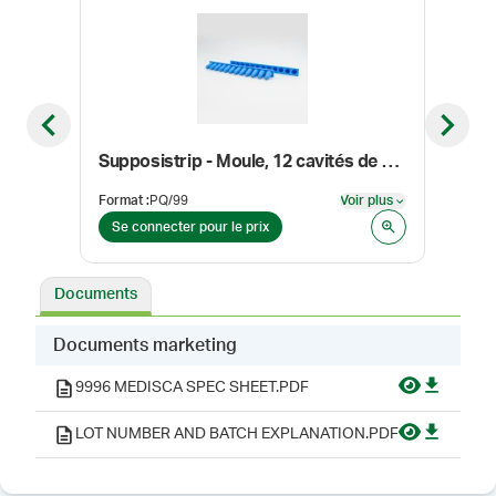
Previous slide
Next sl
Supposistrip - Moule, 12 cavités de 1,35 ml, caouchouc bleu
SPG
Format
:
PQ/99
Voir plus
Form
Voir plus
Se connecter pour le prix
Se 
Documents
Documents marketing
9996 MEDISCA SPEC SHEET.PDF
LOT NUMBER AND BATCH EXPLANATION.PDF