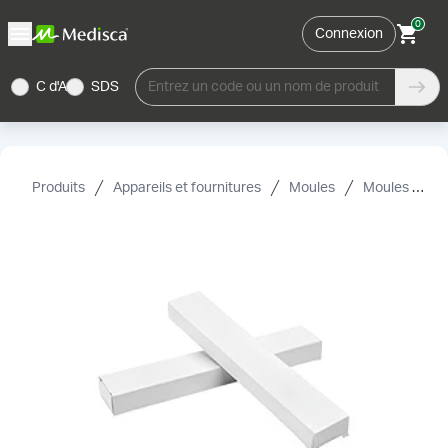
0
Connexion
C d'A
SDS
Entrez un code ou un nom de produit
Produits
Appareils et fournitures
Moules
Moules pour suppositoires et accessoires