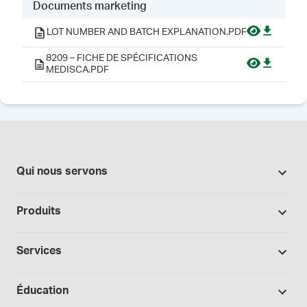
Documents marketing
LOT NUMBER AND BATCH EXPLANATION.PDF
8209 – FICHE DE SPÉCIFICATIONS
MEDISCA.PDF
Qui nous servons
Pharmacies
Produits
Secteur du cannabis
Promotions
Fabrication sous contrat
Services
Nos marques
Hôpitaux et cliniques
Soutien à la formulation
Bases et véhicules
Éducation
Laboratoire et recherche
Procédures opérationnelles normalisées