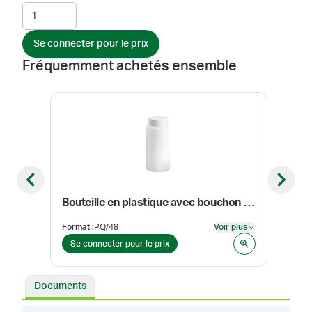
Se connecter pour le prix
Fréquemment achetés ensemble
Previous slide
Next sl
Bouteille en plastique avec bouchon saupoudreur, blanc, 3 oz / 90 ml
Format
:
PQ/48
Voir plus
Form
Voir plus
Se connecter pour le prix
Se 
Documents