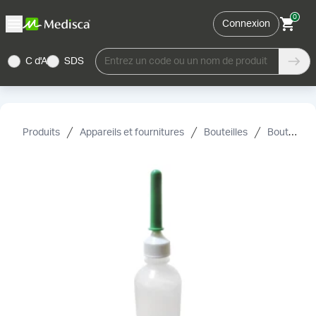
0
Connexion
C d'A
SDS
Entrez un code ou un nom de produit
Produits
Appareils et fournitures
Bouteilles
Bouteilles en plastique