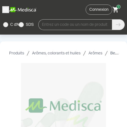
0
Connexion
C d'A
SDS
Entrez un code ou un nom de produit
Produits
Arômes, colorants et huiles
Arômes
Beurre de noix à la vanille