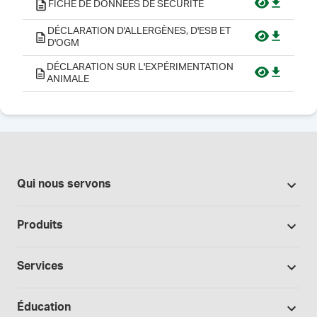
FICHE DE DONNÉES DE SÉCURITÉ
DÉCLARATION D'ALLERGÈNES, D'ESB ET
D'OGM
DÉCLARATION SUR L'EXPÉRIMENTATION
ANIMALE
Qui nous servons
Pharmacies
Produits
Secteur du cannabis
Promotions
Fabrication sous contrat
Services
Nos marques
Hôpitaux et cliniques
Soutien à la formulation
Bases et véhicules
Éducation
Laboratoire et recherche