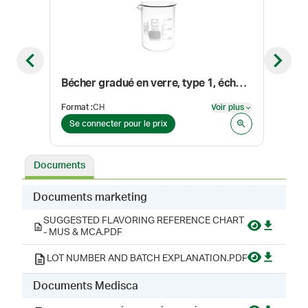
Previous slide
Next sl
Bécher gradué en verre, type 1, échelle double, 400 ml
Format
:
CH
Voir plus
Form
Voir plus
Se connecter pour le prix
Se 
Documents
Documents marketing
SUGGESTED FLAVORING REFERENCE CHART
- MUS & MCA.PDF
LOT NUMBER AND BATCH EXPLANATION.PDF
Documents Medisca