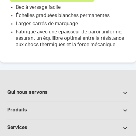
Bec à versage facile
Échelles graduées blanches permanentes
Larges carrés de marquage
Fabriqué avec une épaisseur de paroi uniforme,
assurant un équilibre optimal entre la résistance
aux chocs thermiques et la force mécanique
Qui nous servons
Pharmacies
Produits
Secteur du cannabis
Promotions
Fabrication sous contrat
Services
Nos marques