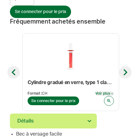
Se connecter pour le prix
Fréquemment achetés ensemble
Previous slide
Next sl
Cylindre gradué en verre, type 1 classe A, échelle double, 1000 ml
Format
:
CH
Voir plus
Form
Voir plus
Se connecter pour le prix
Se 
Détails
Bec à versage facile