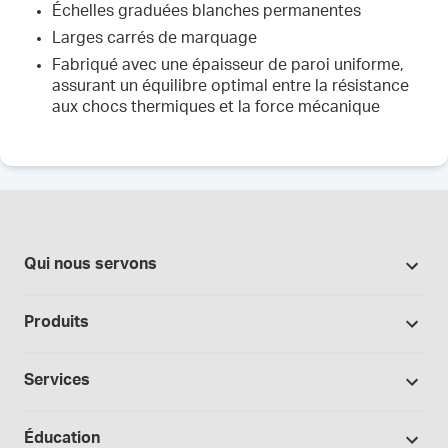
Échelles graduées blanches permanentes
Larges carrés de marquage
Fabriqué avec une épaisseur de paroi uniforme,
assurant un équilibre optimal entre la résistance
aux chocs thermiques et la force mécanique
Qui nous servons
Pharmacies
Produits
Secteur du cannabis
Promotions
Fabrication sous contrat
Services
Nos marques
Hôpitaux et cliniques
Soutien à la formulation
Bases et véhicules
Éducation