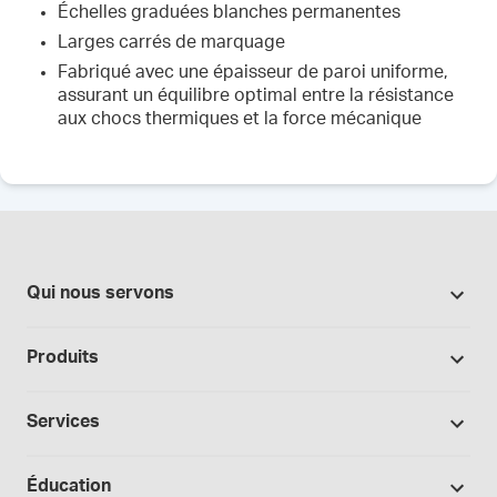
Échelles graduées blanches permanentes
Larges carrés de marquage
Fabriqué avec une épaisseur de paroi uniforme,
assurant un équilibre optimal entre la résistance
aux chocs thermiques et la force mécanique
Qui nous servons
Pharmacies
Produits
Secteur du cannabis
Promotions
Fabrication sous contrat
Services
Nos marques
Hôpitaux et cliniques
Soutien à la formulation
Bases et véhicules
Éducation