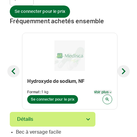
Se connecter pour le prix
Fréquemment achetés ensemble
Previous slide
Next sl
Hydroxyde de sodium, NF
Band
Format
:
1 kg
Voir plus
Form
Voir plus
Se connecter pour le prix
Se 
Détails
Bec à versage facile