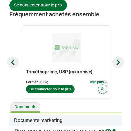
Se connecter pour le prix
Fréquemment achetés ensemble
Previous slide
Next sl
Triméthoprime, USP (micronisé)
Hycl
Format
:
10 kg
Voir plus
Form
Voir plus
Se connecter pour le prix
Se 
Documents
Documents marketing