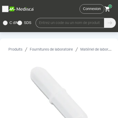
0
Connexion
C d'A
SDS
Entrez un code ou un nom de produit
Produits
Fournitures de laboratoire
Matériel de laboratoire et accessoires