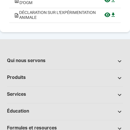
D'OGM
DÉCLARATION SUR L'EXPÉRIMENTATION
ANIMALE
Qui nous servons
Pharmacies
Produits
Secteur du cannabis
Promotions
Fabrication sous contrat
Services
Nos marques
Hôpitaux et cliniques
Soutien à la formulation
Bases et véhicules
Éducation
Laboratoire et recherche
Procédures opérationnelles normalisées
Capsules
Cours
Médecins et prescripteurs
Consultations spécialisées
Formules et resources