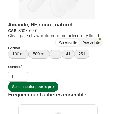
Amande, NF, sucré, naturel
CAS:
8007-69-0
Clear, pale straw-colored or colorless, oily liquid.
Vue en grille
Vue de liste
Format
100 ml
500 ml
1 l
4 l
25 l
Quantité
Se connecter pour le prix
Fréquemment achetés ensemble