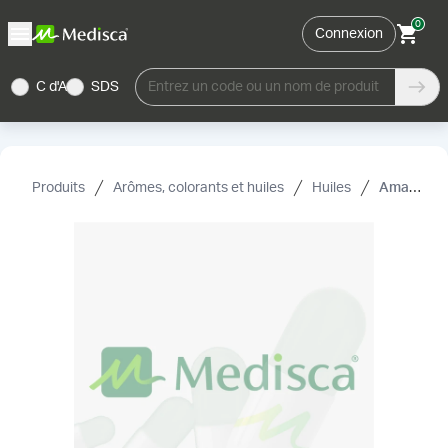
0
Connexion
C d'A
SDS
Entrez un code ou un nom de produit
Produits
Arômes, colorants et huiles
Huiles
Amande, NF, sucré, naturel