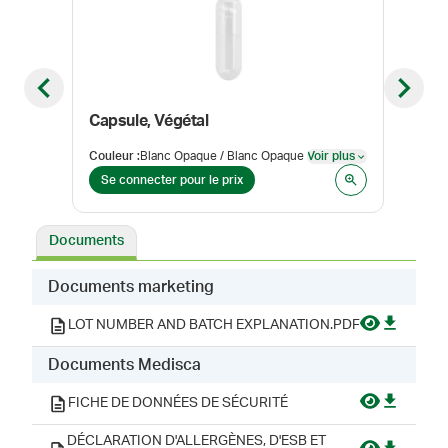
Previous slide
Next sl
Capsule, Végétal
Budé
Couleur
:
Blanc Opaque / Blanc Opaque
Voir plus
Form
Voir plus
Se connecter pour le prix
Se 
Documents
Documents marketing
LOT NUMBER AND BATCH EXPLANATION.PDF
Documents Medisca
FICHE DE DONNÉES DE SÉCURITÉ
DÉCLARATION D'ALLERGÈNES, D'ESB ET