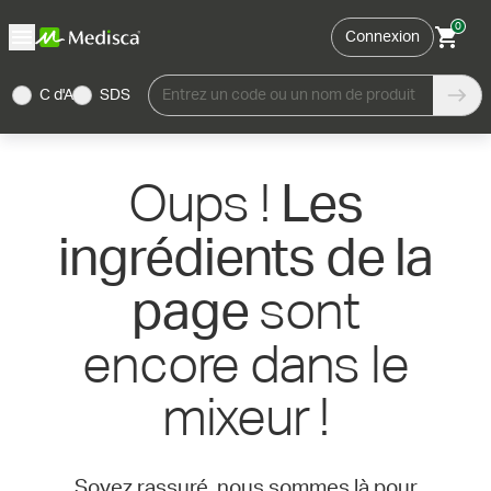
0
Connexion
C d'A
SDS
Entrez un code ou un nom de produit
Oups !
Les
ingrédients de la
sont
page
encore dans le
mixeur !
Soyez rassuré, nous sommes là pour