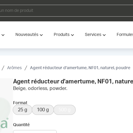
Nouveautés
Produits
Services
Formule
Arômes
Agent réducteur d'amertume, NF01, naturel, poudre
Agent réducteur d'amertume, NF01, nature
Beige, odorless, powder.
Format
25 g
100 g
500 g
Quantité