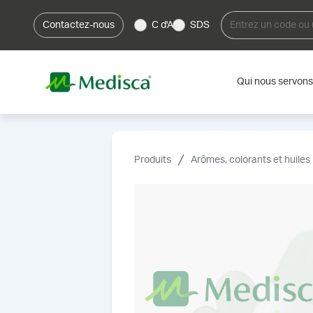
Contactez-nous
C d'A
SDS
Qui nous servons
Produits
Arômes, colorants et huiles