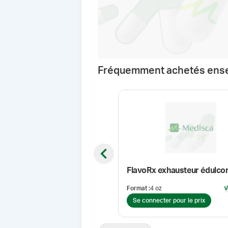
Fréquemment achetés ens
Previous slide
FlavoRx exhausteur édulco
Format
:
4 oz
V
Se connecter pour le prix