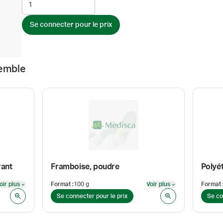
Se connecter pour le prix
emble
rant
Framboise, poudre
oir plus
Format
:
100 g
Voir plus
Format
Voir plus
Voir plus
Se connecter pour le prix
Se co