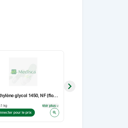
Next slide
Polyéthylène glycol 1450, NF (flocons)
Rouleau de papier pH, pH 1
:
1 kg
Voir plus
Format
:
CH
Voir plus
nnecter pour le prix
Se connecter pour le prix