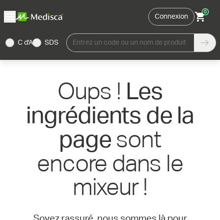
0
Connexion
C d'A
SDS
Entrez un code ou un nom de produit
Oups !
Les
ingrédients de la
sont
page
encore dans le
mixeur !
Soyez rassuré, nous sommes là pour