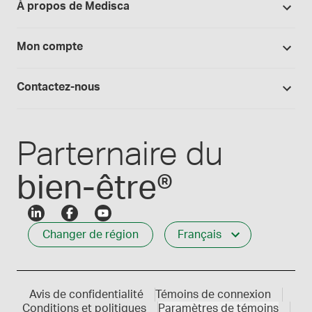
Bibliothèque d'études
À propos de Medisca
Équipments
Politique de retour
Blogue Medisca
Arômes, colorants et huiles
Tout sur Medisca
Mon compte
Preparation magistrale 101
Fournitures de laboratoire
Qualité Medisca
Connexion
Les formules Medisca 101
Qui nous servons
Contactez-nous
Connexion des employés
Carrières
Service à la clientèle
Créer mon compte
Communiques de presse
1-800-665-6334
Parternaire du
bien-être®
Changer de région
Français
Avis de confidentialité
Témoins de connexion
Conditions et politiques
Paramètres de témoins