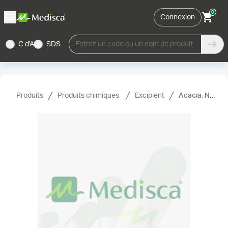
0
Connexion
C d'A
SDS
Entrez un code ou un nom de produit
Produits
Produits chimiques
Excipient
Acacia, NF (séché par pulvérisation)