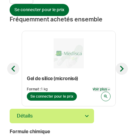
Se connecter pour le prix
Fréquemment achetés ensemble
Previous slide
Next sl
Gel de silice (micronisé)
Sarr
Format
:
1 kg
Voir plus
Taille
Voir plus
Se connecter pour le prix
Se 
Détails
Formule chimique