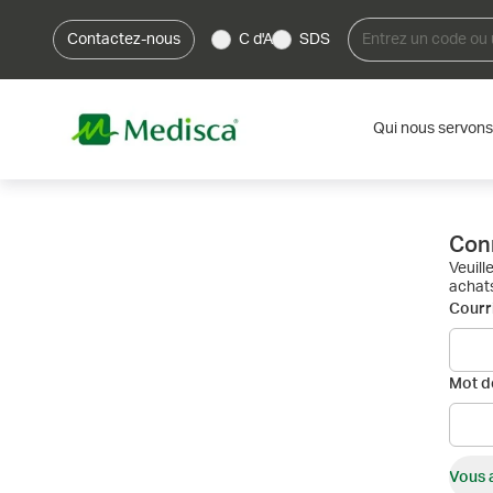
Contactez-nous
C d'A
SDS
Qui nous servons
Con
Veuill
achats
Courri
Mot d
Vous 