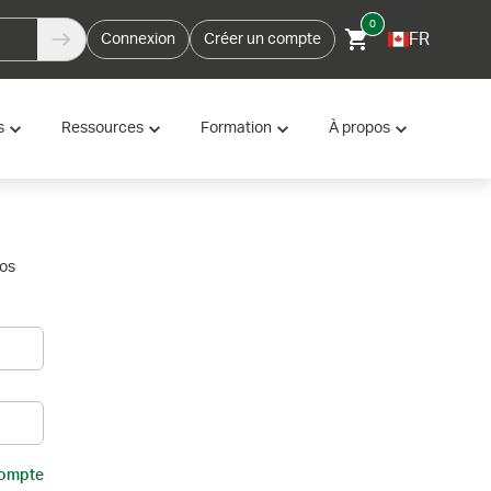
0
FR
Connexion
Créer un compte
s
Ressources
Formation
À propos
vos
compte