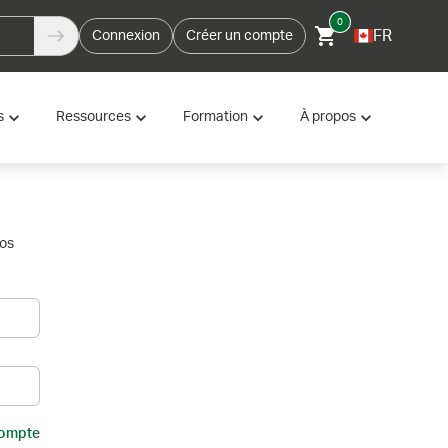
0
FR
Connexion
Créer un compte
s
Ressources
Formation
À propos
vos
compte