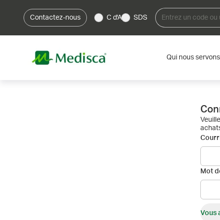
Contactez-nous
C d'A
SDS
Qui nous servons
Con
Veuill
achats
Courri
Mot d
Vous 