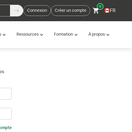
0
FR
Connexion
Créer un compte
s
Ressources
Formation
À propos
vos
compte