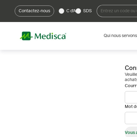
Contactez-nous
C d'A
SDS
Qui nous servons
Con
Veuill
achats
Courri
Mot d
Vous 