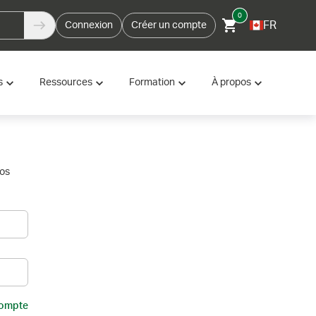
0
FR
Connexion
Créer un compte
s
Ressources
Formation
À propos
vos
compte