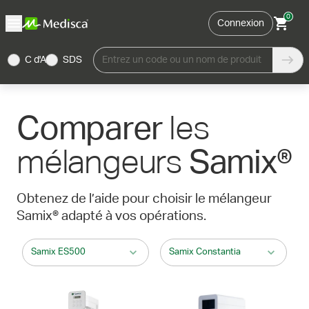
0
Connexion
C d'A
SDS
Entrez un code ou un nom de produit
les
Comparer
mélangeurs
Samix®
Obtenez de l’aide pour choisir le mélangeur
Samix® adapté à vos opérations.
Samix ES500
Samix Constantia