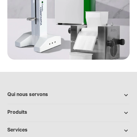
Qui nous servons
Pharmacies
Produits
Secteur du cannabis
Promotions
Fabrication sous contrat
Services
Nos marques