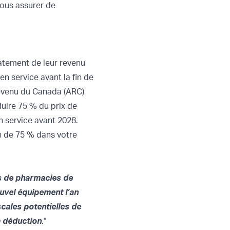
vous assurer de
atement de leur revenu
n service avant la fin de
 revenu du Canada (ARC)
uire 75 % du prix de
n service avant 2028.
n de 75 % dans votre
es de pharmacies de
ouvel équipement l’an
scales potentielles de
a déduction
."